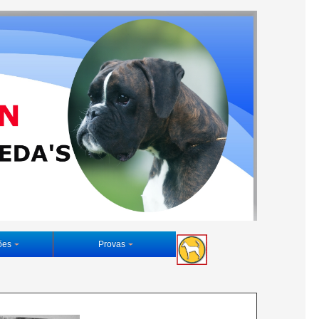
ões
Provas