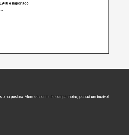
1948 e importado
..
e na postura. Além de ser muito companheiro, possui um incrível