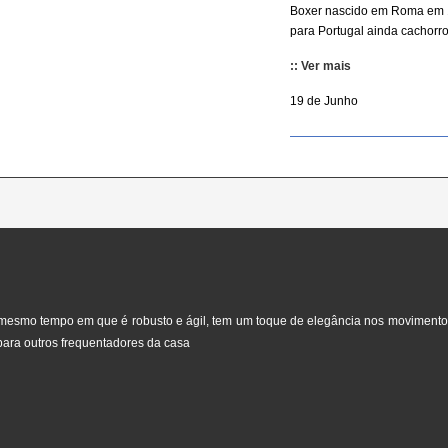
Boxer nascido em Roma em 
para Portugal ainda cachorro.
:: Ver mais
19 de Junho
mesmo tempo em que é robusto e ágil, tem um toque de elegância nos movimentos 
para outros frequentadores da casa