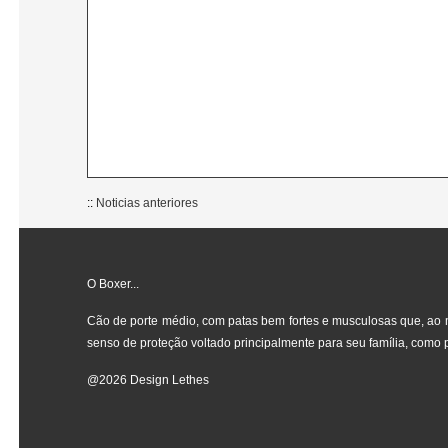
::
Noticias anteriores
O Boxer...
Cão de porte médio, com patas bem fortes e musculosas que, ao 
senso de proteção voltado principalmente para seu família, como 
@2026 Design Lethes