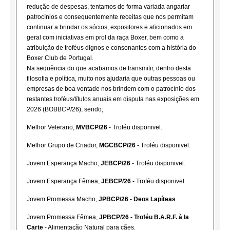
redução de despesas, tentamos de forma variada angariar
patrocínios e consequentemente receitas que nos permitam
continuar a brindar os sócios, expositores e aficionados em
geral com iniciativas em prol da raça Boxer, bem como a
atribuição de troféus dignos e consonantes com a história do
Boxer Club de Portugal.
Na sequência do que acabamos de transmitir, dentro desta
filosofia e política, muito nos ajudaria que outras pessoas ou
empresas de boa vontade nos brindem com o patrocínio dos
restantes troféus/títulos anuais em disputa nas exposições em
2026 (BOBBCP/26), sendo;
Melhor Veterano,
MVBCP/26
- Troféu disponivel.
Melhor Grupo de Criador,
MGCBCP/26
- Troféu disponivel.
Jovem Esperança Macho,
JEBCP/26
- Troféu disponivel.
Jovem Esperança Fêmea,
JEBCP/26
- Troféu disponivel.
Jovem Promessa Macho,
JPBCP/26 - Deos Lapíteas
.
Jovem Promessa Fêmea,
JPBCP/26 - Troféu B.A.R.F. à la
Carte
- Alimentação Natural para cães.